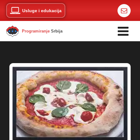
Usluge i edukacija
Programiranje
Srbija